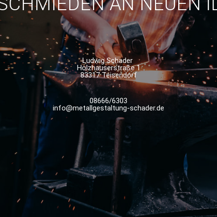
 SCHMIEDEN AN NEUEN I
Ludwig Schader
Holzhauserstraße 1
83317 Teisendorf
08666/6303
info@metallgestaltung-schader.de